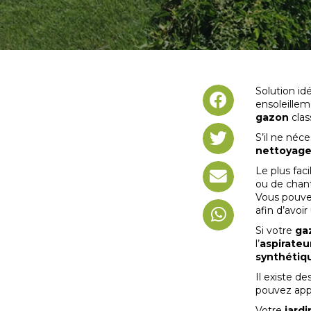
Solution id
ensoleillem
gazon
clas
S’il ne néce
nettoyag
Le plus faci
ou de chant
Vous pouve
afin d’avoir
Si votre
ga
l’
aspirateu
synthétiq
Il existe d
pouvez appl
Votre
jardi