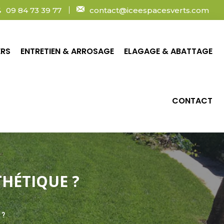
09 84 73 39 77
contact@iceespacesverts.com
ERS
ENTRETIEN & ARROSAGE
ELAGAGE & ABATTAGE
CONTACT
GE
ELAGAGE & ABATTAGE
CONTACT
HÉTIQUE ?
 ?