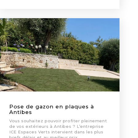
Pose de gazon en plaques à
Antibes
Vous souhaitez pouvoir profiter pleinement
de vos extérieurs à Antibes ? L’entreprise
ICE Espaces Verts intervient dans les plus
brefs délais et au meilleur prix…