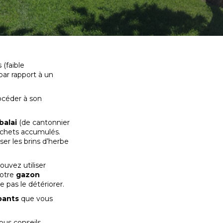
 (faible
par rapport à un
océder à son
balai
(de cantonnier
déchets accumulés.
ser les brins d’herbe
uvez utiliser
otre
gazon
e pas le détériorer.
bants
que vous
ous conseils