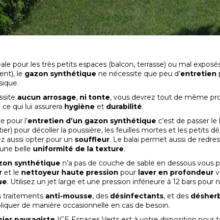
éale pour les très petits espaces (balcon, terrasse) ou mal exposés
ent), le
gazon synthétique
ne nécessite que peu d’
entretien
sique.
ssite
aucun arrosage
,
ni tonte
, vous devrez tout de même pr
e
ce qui lui assurera
hygiène
et
durabilité
.
le pour l’
entretien d’un gazon synthétique
c’est de passer le
ier) pour décoller la poussière, les feuilles mortes et les petits 
z aussi opter pour un
souffleur
. Le balai permet aussi de redres
 une belle
uniformité de la texture
.
zon synthétique
n’a pas de couche de sable en dessous vous po
r
et le
nettoyeur haute pression
pour
laver en profondeur
v
ue
. Utilisez un jet large et une pression inférieure à 12 bars pour n
es traitements
anti-mousse
, des
désinfectants
, et des
désher
iquer de manière occasionnelle en cas de besoin.
nier paysagiste
ICE Espaces Verts est à votre disposition pour t